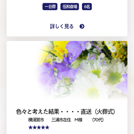
一日葬
伍和斎場
6名
詳しく見る
色々と考えた結果・・・・直送（火葬式）
横須賀市
三浦市在住 M 様
（70代）
★★★★★