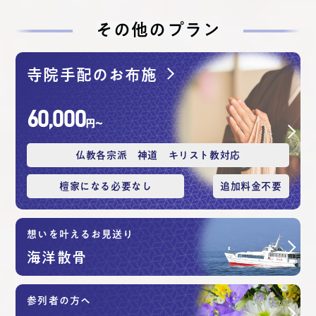
その他のプラン
寺院手配のお布施
60,000
円〜
仏教各宗派 神道 キリスト教対応
檀家になる必要なし
追加料⾦不要
想いを叶えるお見送り
海洋散⾻
参列者の方へ