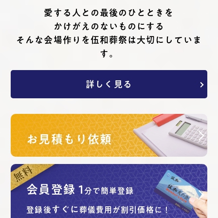
愛する⼈との最後のひとときを
かけがえのないものにする
そんな会場作りを伍和葬祭は⼤切にしていま
す。
詳しく見る
お見積もり依頼
会員登録
1
分で簡単登録
すぐに
登録後
葬儀費用が割引価格に！