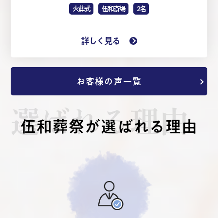
火葬式
伍和斎場
2名
詳しく見る
お客様の声一覧
選ばれる理由
伍和葬祭が選ばれる理由