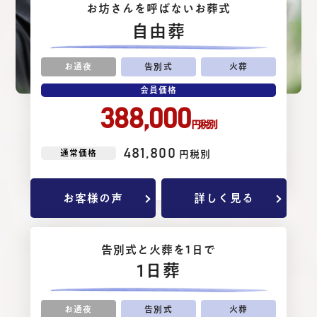
お坊さんを呼ばないお葬式
⾃由葬
お通夜
告別式
火葬
会員価格
388,000
円税別
481,800
通常価格
円税別
お客様の声
詳しく見る
告別式と⽕葬を1⽇で
1日葬
お通夜
告別式
火葬