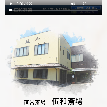
伍和斎場
直営斎場