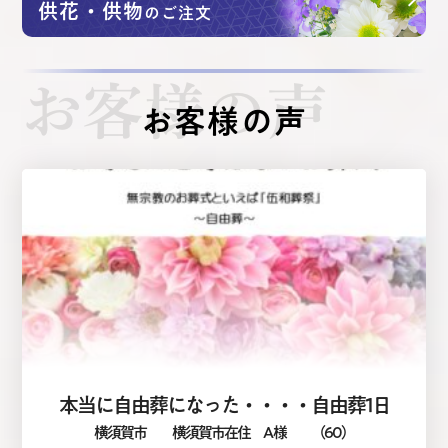
供花・供物
のご注文
お客様の声
お客様の声
本当に自由葬になった・・・・自由葬1日
横須賀市
横須賀市在住 A 様
（60）