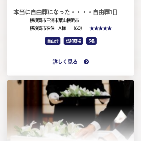
本当に自由葬になった・・・・自由葬1日
横須賀市三浦市葉山横浜市
★★★★★
横須賀市在住 A 様
（60）
自由葬
伍和斎場
5名
詳しく見る