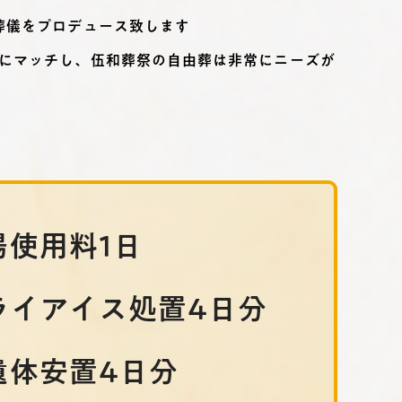
葬儀をプロデュース致します
にマッチし、伍和葬祭の自由葬は非常にニーズが
場使用料1日
ライアイス処置4日分
遺体安置4日分