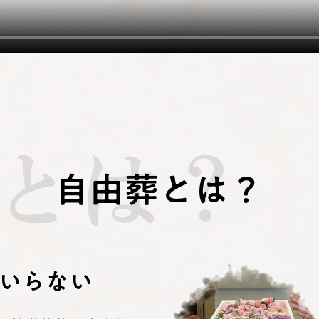
とは？
自由葬とは？
いらない