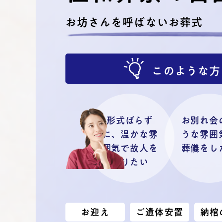
お坊さんを呼ばないお葬式
このような方
形式ばらず
お別れ会
に、温かな雰
うな雰囲
囲気で故人を
葬儀をし
送りたい
お迎え
ご遺体安置
納棺