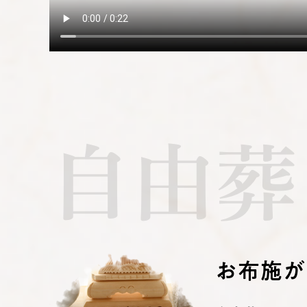
自由葬
お布施が