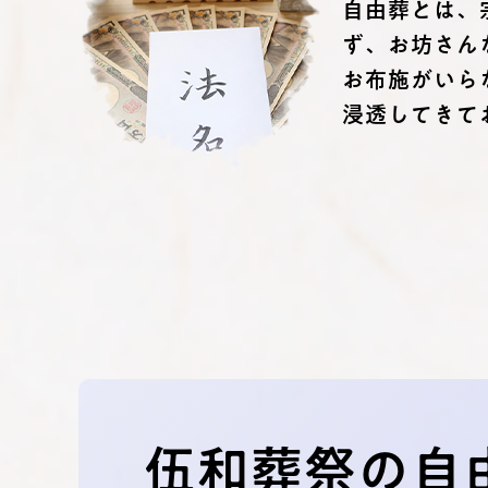
自由葬とは、
ず、お坊さん
お布施がいら
浸透してきて
伍和葬祭の自