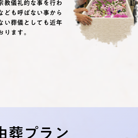
宗教儀礼的な事を行わ
なども呼ばない事から
ない葬儀としても近年
おります。
由葬プラン