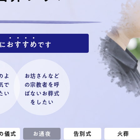
お
す
す
め
に
です
のよ
お坊さんなど
気で
の宗教者を呼
たい
ばないお葬式
をしたい
の儀式
お通夜
告別式
火葬