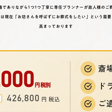
格でありながら1つ1つ丁寧に専任プランナーが故人様のご
葬は現在「お坊さんを呼ばずにお葬式をしたい」という需要
高まっております
斎
,000
ド
円 税別
426,800
円 税込
ご