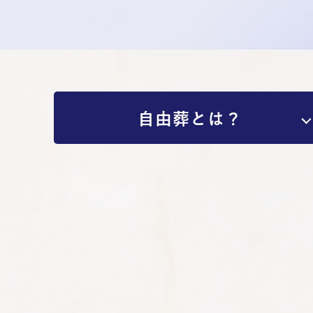
⾃由葬とは？