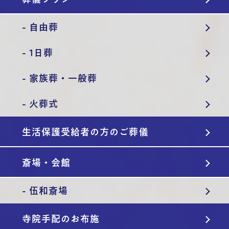
- 自由葬
- 1日葬
- 家族葬・一般葬
- 火葬式
生活保護受給者の方のご葬儀
斎場・会館
- 伍和斎場
寺院手配のお布施