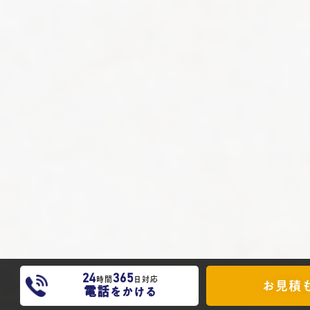
24
365
時間
日対応
お見積
電話
をかける