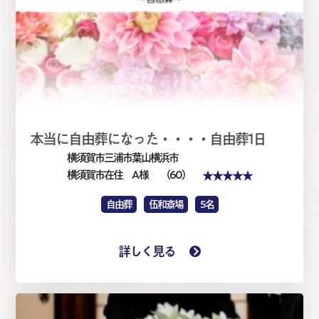
本当に自由葬になった・・・・自由葬1日
横須賀市三浦市葉山横浜市
★★★★★
横須賀市在住 A 様
（60）
自由葬
伍和斎場
5名
詳しく見る