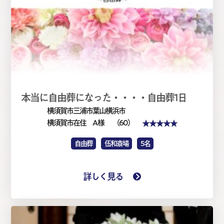
本当に自由葬になった・・・・自由葬1日
横須賀市三浦市葉山横浜市
★★★★★
横須賀市在住 A 様
（60）
自由葬
伍和斎場
5名
詳しく見る