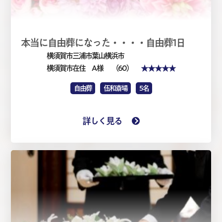
本当に自由葬になった・・・・自由葬1日
横須賀市三浦市葉山横浜市
★★★★★
横須賀市在住 A 様
（60）
自由葬
伍和斎場
5名
詳しく見る