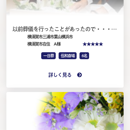
以前葬儀を行ったことがあったので・・・・家族葬1日（仏式）
横須賀市三浦市葉山横浜市
★★★★★
横須賀市在住 A 様
一日葬
伍和斎場
6名
詳しく見る