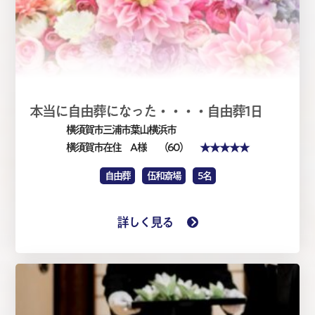
本当に自由葬になった・・・・自由葬1日
横須賀市三浦市葉山横浜市
★★★★★
横須賀市在住 A 様
（60）
自由葬
伍和斎場
5名
詳しく見る