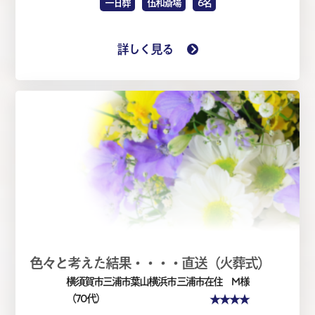
一日葬
伍和斎場
6名
詳しく見る
色々と考えた結果・・・・直送（火葬式）
横須賀市三浦市葉山横浜市
三浦市在住 M 様
★★★★
（70代）