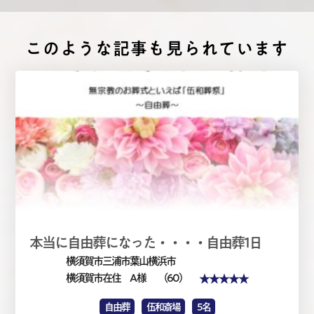
このような記事も⾒られています
本当に自由葬になった・・・・自由葬1日
横須賀市三浦市葉山横浜市
★★★★★
横須賀市在住 A 様
（60）
自由葬
伍和斎場
5名