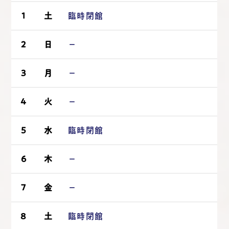
1
土
臨時閉館
2
日
－
3
月
－
4
火
－
5
水
臨時閉館
6
木
－
7
金
－
8
土
臨時閉館