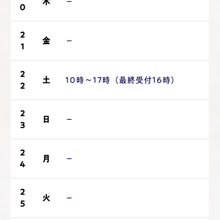
木
－
0
2
金
－
1
2
土
10時～17時（最終受付16時）
2
2
日
－
3
2
月
－
4
2
火
－
5