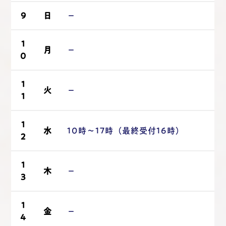
9
日
－
1
月
－
0
1
火
－
1
1
水
10時～17時（最終受付16時）
2
1
木
－
3
1
金
－
4