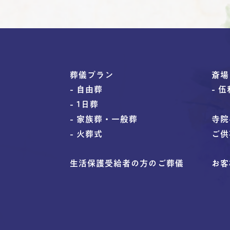
葬儀プラン
斎場
- 自由葬
- 
- 1日葬
- 家族葬・一般葬
寺院
- 火葬式
ご供
生活保護受給者の方のご葬儀
お客