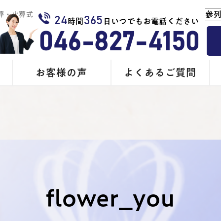
参
葬・火葬式
24
365
時間
日いつでもお電話ください
046-827-4150
お客様の声
よくあるご質問
flower_you