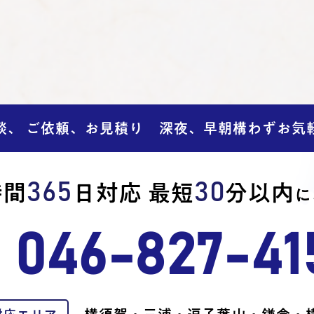
談、 ご依頼、お見積り 深夜、早朝構わずお気
365
30
時間
日対応 最短
分以内
に
046-827-41