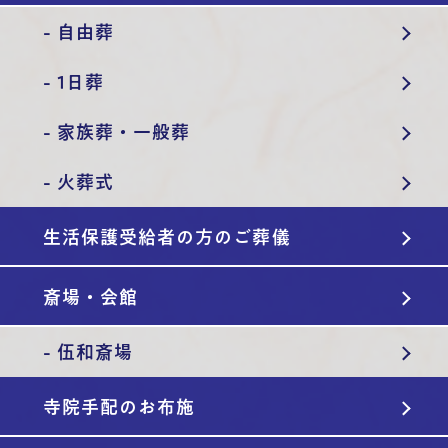
- 自由葬
- 1日葬
- 家族葬・一般葬
- 火葬式
生活保護受給者の方のご葬儀
斎場・会館
- 伍和斎場
寺院手配のお布施