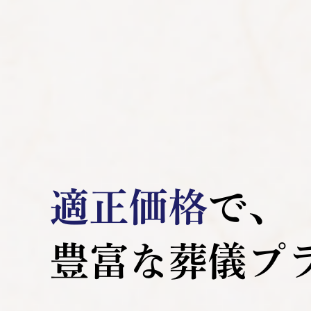
適正価格
で､
豊富な葬儀プ