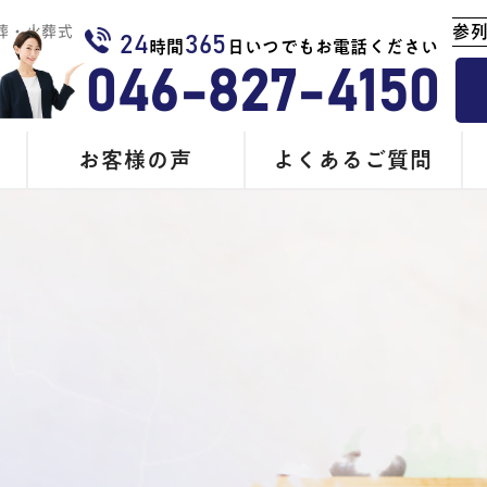
参
葬・火葬式
24
365
時間
日いつでもお電話ください
046-827-4150
お客様の声
よくあるご質問