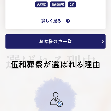
火葬式
伍和斎場
2名
詳しく見る
お客様の声一覧
選ばれる理由
伍和葬祭が選ばれる理由