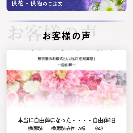
供花・供物
のご注文
お客様の声
お客様の声
本当に自由葬になった・・・・自由葬1日
横須賀市
横須賀市在住 A 様
（60）