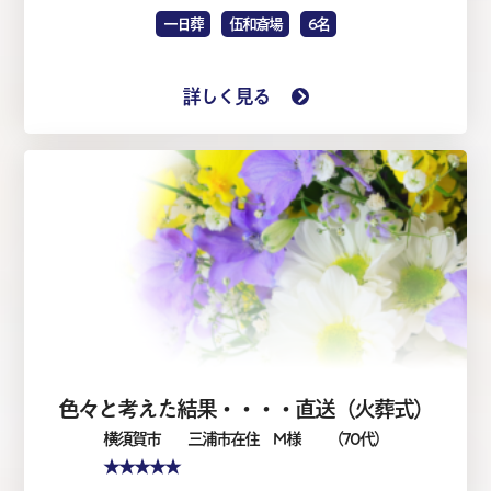
一日葬
伍和斎場
6名
詳しく見る
色々と考えた結果・・・・直送（火葬式）
横須賀市
三浦市在住 M 様
（70代）
★★★★★