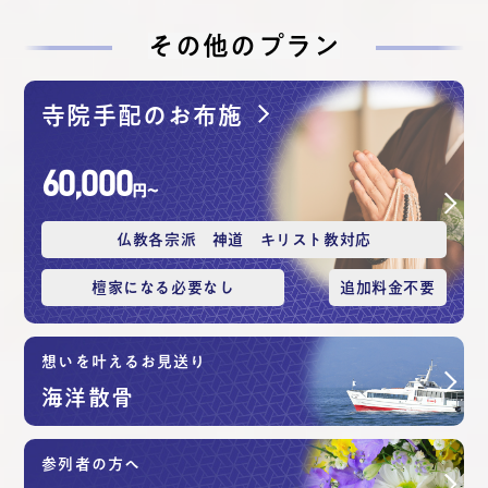
その他のプラン
寺院手配のお布施
60,000
円〜
仏教各宗派 神道 キリスト教対応
檀家になる必要なし
追加料⾦不要
想いを叶えるお見送り
海洋散⾻
参列者の方へ