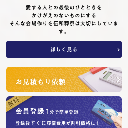
愛する⼈との最後のひとときを
かけがえのないものにする
そんな会場作りを伍和葬祭は⼤切にしていま
す。
詳しく見る
お見積もり依頼
会員登録
1
分で簡単登録
すぐに
登録後
葬儀費用が割引価格に！