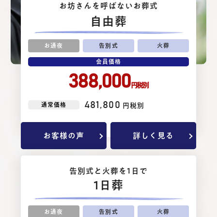
お坊さんを呼ばないお葬式
⾃由葬
お通夜
告別式
火葬
会員価格
388,000
円税別
481,800
通常価格
円税別
お客様の声
詳しく見る
告別式と⽕葬を1⽇で
1日葬
お通夜
告別式
火葬