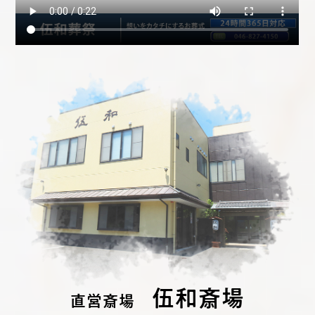
伍和斎場
直営斎場