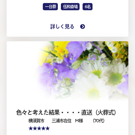
一日葬
伍和斎場
6名
詳しく見る
色々と考えた結果・・・・直送（火葬式）
横須賀市
三浦市在住 M 様
（70代）
★★★★★