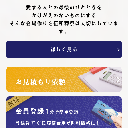
愛する⼈との最後のひとときを
かけがえのないものにする
そんな会場作りを伍和葬祭は⼤切にしていま
す。
詳しく見る
お見積もり依頼
会員登録
1
分で簡単登録
すぐに
登録後
葬儀費用が割引価格に！