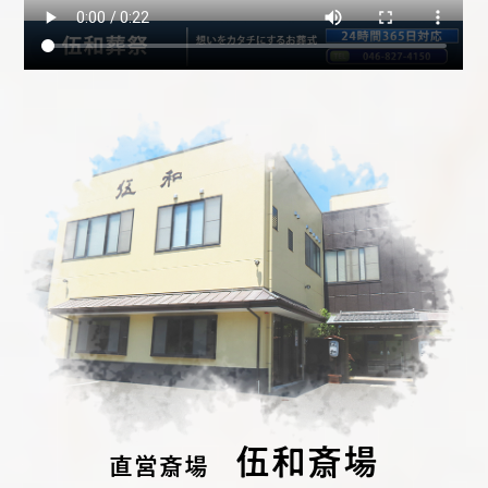
伍和斎場
直営斎場