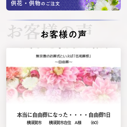
供花・供物
のご注文
お客様の声
お客様の声
本当に自由葬になった・・・・自由葬1日
横須賀市
横須賀市在住 A 様
（60）