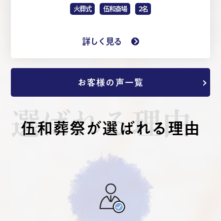
火葬式
伍和斎場
2名
詳しく見る
お客様の声一覧
選ばれる理由
伍和葬祭が選ばれる理由