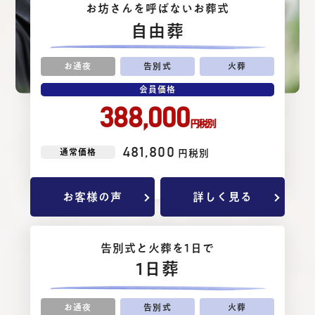
お坊さんを呼ばないお葬式
⾃由葬
お通夜
告別式
火葬
会員価格
388,000
円税別
481,800
通常価格
円税別
お客様の声
詳しく見る
告別式と⽕葬を1⽇で
1日葬
お通夜
告別式
火葬