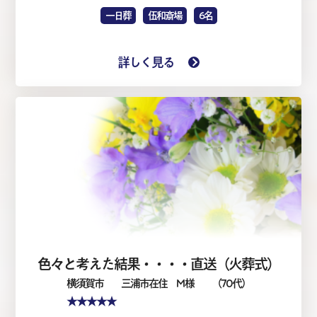
一日葬
伍和斎場
6名
詳しく見る
色々と考えた結果・・・・直送（火葬式）
横須賀市
三浦市在住 M 様
（70代）
★★★★★