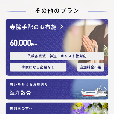
その他のプラン
寺院手配のお布施
60,000
円〜
仏教各宗派 神道 キリスト教対応
檀家になる必要なし
追加料⾦不要
想いを叶えるお見送り
海洋散⾻
参列者の方へ