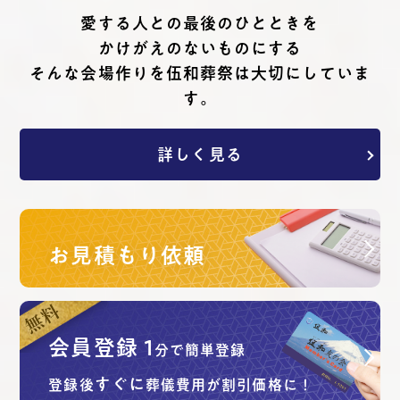
愛する⼈との最後のひとときを
かけがえのないものにする
そんな会場作りを伍和葬祭は⼤切にしていま
す。
詳しく見る
お見積もり依頼
会員登録
1
分で簡単登録
すぐに
登録後
葬儀費用が割引価格に！