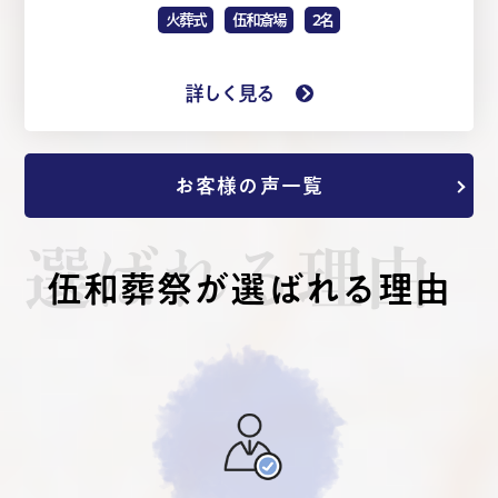
火葬式
伍和斎場
2名
詳しく見る
お客様の声一覧
選ばれる理由
伍和葬祭が選ばれる理由