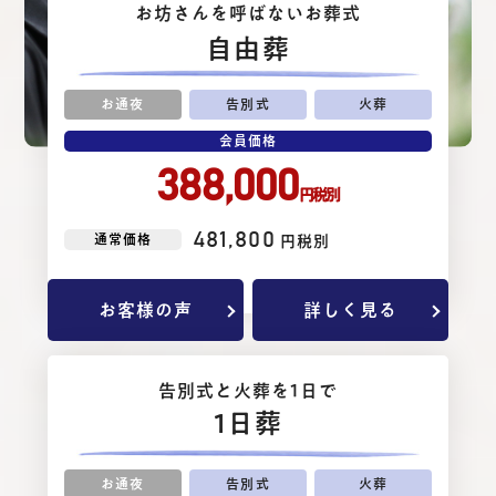
お坊さんを呼ばないお葬式
⾃由葬
お通夜
告別式
火葬
会員価格
388,000
円税別
481,800
通常価格
円税別
お客様の声
詳しく見る
告別式と⽕葬を1⽇で
1日葬
お通夜
告別式
火葬