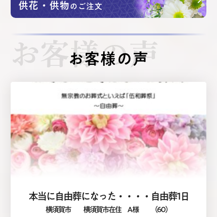
供花・供物
のご注文
お客様の声
お客様の声
本当に自由葬になった・・・・自由葬1日
横須賀市
横須賀市在住 A 様
（60）