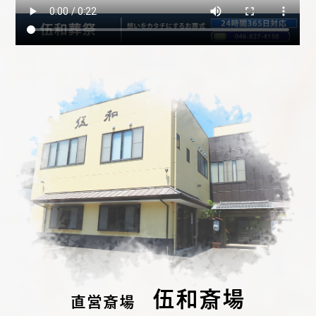
伍和斎場
直営斎場