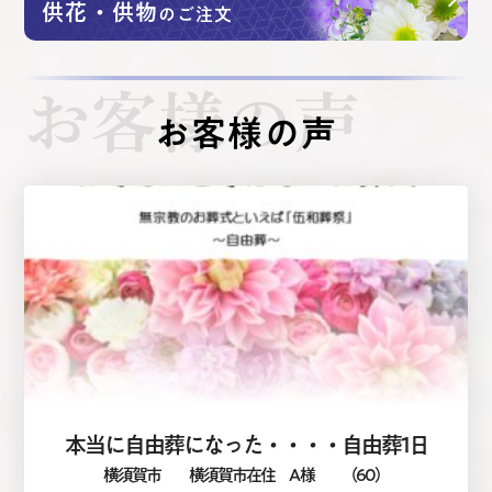
供花・供物
のご注文
お客様の声
お客様の声
本当に自由葬になった・・・・自由葬1日
横須賀市
横須賀市在住 A 様
（60）