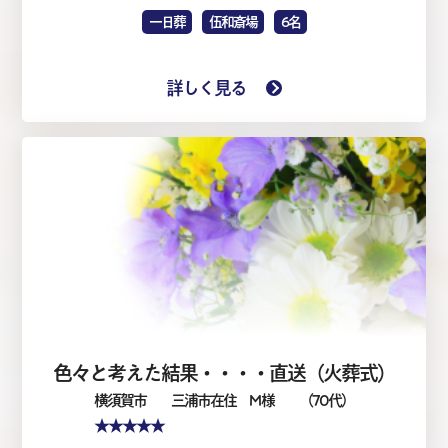
一日葬
伍和斎場
6名
詳しく見る
色々と考えた結果・・・・直送（火葬式）
横須賀市
三浦市在住 M 様
（70代）
★★★★★