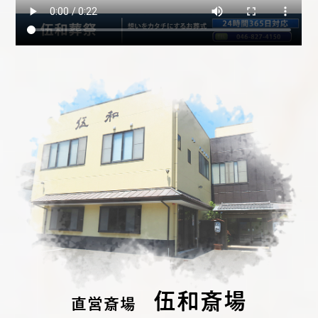
伍和斎場
直営斎場