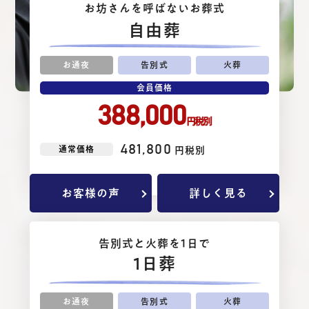
お坊さんを呼ばないお葬式
⾃由葬
お通夜
告別式
火葬
会員価格
388,000
円税別
481,800
通常価格
円税別
お客様の声
詳しく見る
告別式と⽕葬を1⽇で
1日葬
お通夜
告別式
火葬