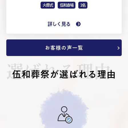
火葬式
伍和斎場
2名
詳しく見る
お客様の声一覧
選ばれる理由
伍和葬祭が選ばれる理由