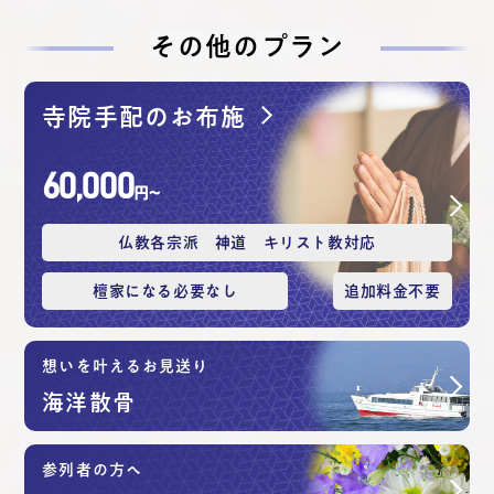
その他のプラン
寺院手配のお布施
60,000
円〜
仏教各宗派 神道 キリスト教対応
檀家になる必要なし
追加料⾦不要
想いを叶えるお見送り
海洋散⾻
参列者の方へ