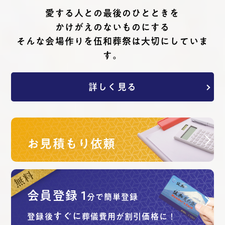
愛する⼈との最後のひとときを
かけがえのないものにする
そんな会場作りを伍和葬祭は⼤切にしていま
す。
詳しく見る
お見積もり依頼
会員登録
1
分で簡単登録
すぐに
登録後
葬儀費用が割引価格に！