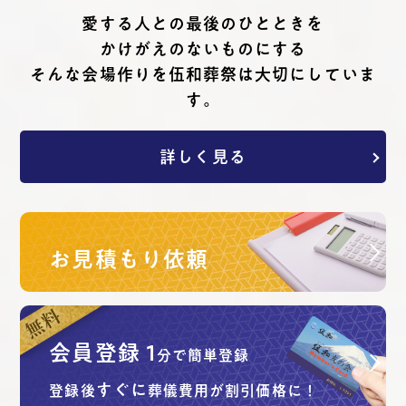
愛する⼈との最後のひとときを
かけがえのないものにする
そんな会場作りを伍和葬祭は⼤切にしていま
す。
詳しく見る
お見積もり依頼
会員登録
1
分で簡単登録
すぐに
登録後
葬儀費用が割引価格に！