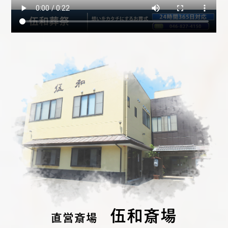
伍和斎場
直営斎場