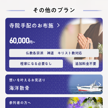
その他のプラン
寺院手配のお布施
60,000
円〜
仏教各宗派 神道 キリスト教対応
檀家になる必要なし
追加料⾦不要
想いを叶えるお見送り
海洋散⾻
参列者の方へ