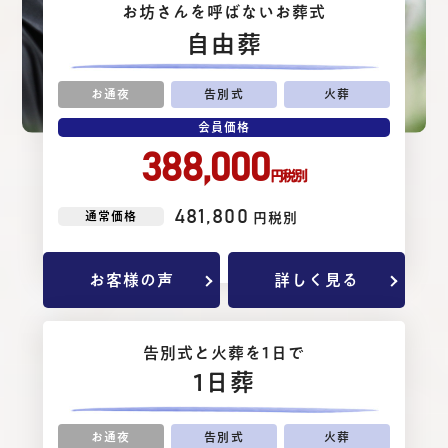
お坊さんを呼ばないお葬式
⾃由葬
お通夜
告別式
火葬
会員価格
388,000
円税別
481,800
通常価格
円税別
お客様の声
詳しく見る
告別式と⽕葬を1⽇で
1日葬
お通夜
告別式
火葬