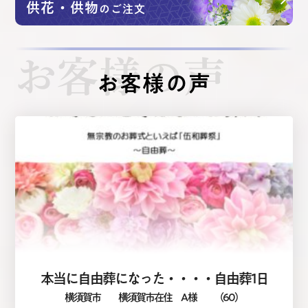
供花・供物
のご注文
お客様の声
お客様の声
本当に自由葬になった・・・・自由葬1日
横須賀市
横須賀市在住 A 様
（60）