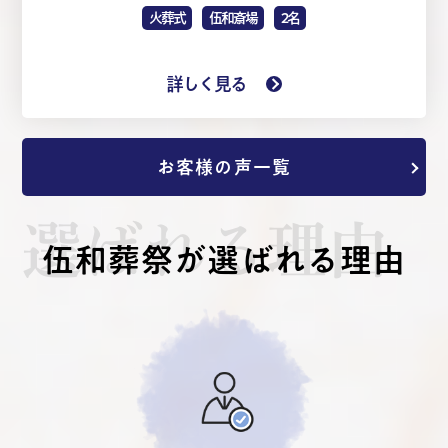
火葬式
伍和斎場
2名
詳しく見る
お客様の声一覧
選ばれる理由
伍和葬祭が選ばれる理由