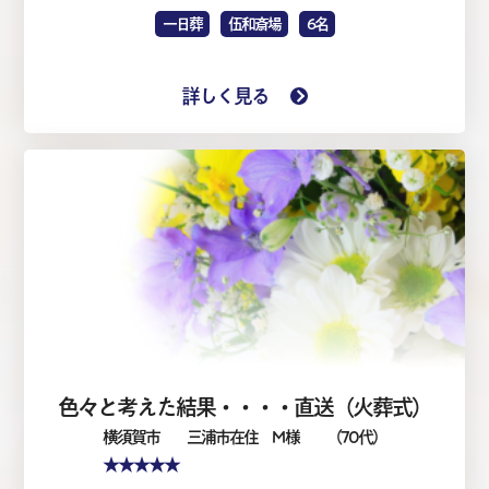
一日葬
伍和斎場
6名
詳しく見る
色々と考えた結果・・・・直送（火葬式）
横須賀市
三浦市在住 M 様
（70代）
★★★★★