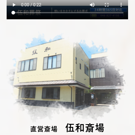
伍和斎場
直営斎場