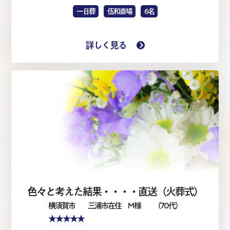
一日葬
伍和斎場
6名
詳しく見る
色々と考えた結果・・・・直送（火葬式）
横須賀市
三浦市在住 M 様
（70代）
★★★★★