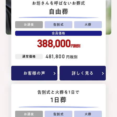
お坊さんを呼ばないお葬式
⾃由葬
お通夜
告別式
火葬
会員価格
388,000
円税別
481,800
通常価格
円税別
お客様の声
詳しく見る
告別式と⽕葬を1⽇で
1日葬
お通夜
告別式
火葬