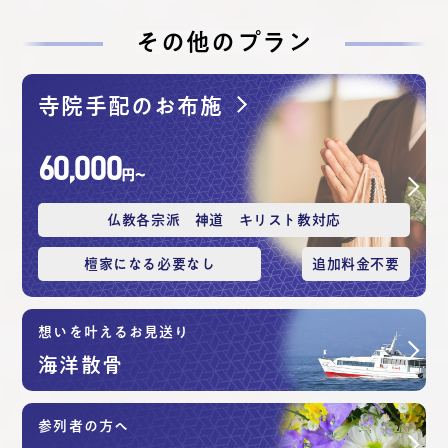
その他のプラン
寺院手配のお布施
60,000
円〜
仏教各宗派 神道 キリスト教対応
檀家になる必要なし
追加料⾦不要
想いを叶えるお見送り
海洋散⾻
参列者の方へ