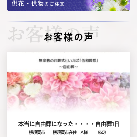
供花・供物
のご注文
お客様の声
お客様の声
本当に自由葬になった・・・・自由葬1日
横須賀市
横須賀市在住 A 様
（60）