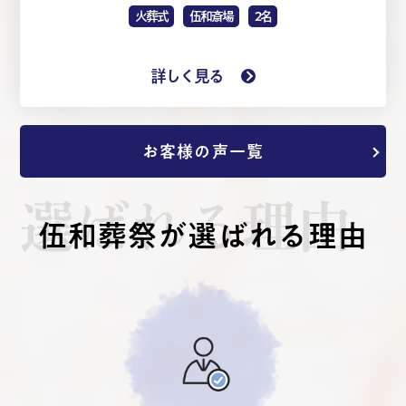
火葬式
伍和斎場
2名
詳しく見る
お客様の声一覧
選ばれる理由
伍和葬祭が選ばれる理由