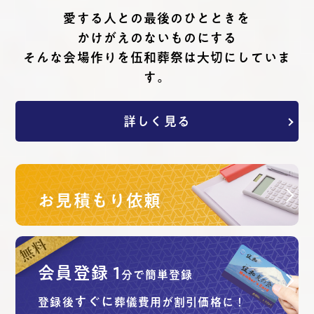
愛する⼈との最後のひとときを
かけがえのないものにする
そんな会場作りを伍和葬祭は⼤切にしていま
す。
詳しく見る
お見積もり依頼
会員登録
1
分で簡単登録
すぐに
登録後
葬儀費用が割引価格に！