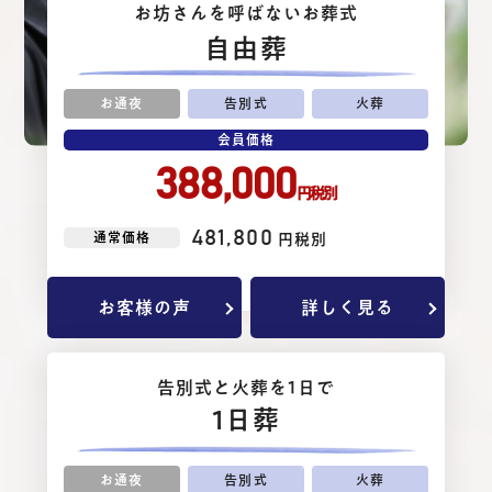
お坊さんを呼ばないお葬式
⾃由葬
お通夜
告別式
火葬
会員価格
388,000
円税別
481,800
通常価格
円税別
お客様の声
詳しく見る
告別式と⽕葬を1⽇で
1日葬
お通夜
告別式
火葬