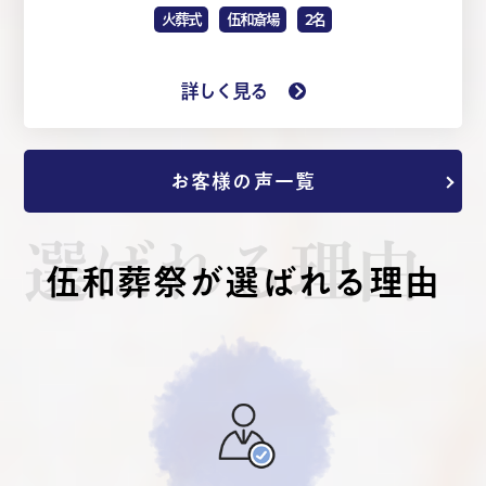
火葬式
伍和斎場
2名
詳しく見る
お客様の声一覧
選ばれる理由
伍和葬祭が選ばれる理由