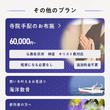
その他のプラン
寺院手配のお布施
60,000
円〜
仏教各宗派 神道 キリスト教対応
檀家になる必要なし
追加料⾦不要
想いを叶えるお見送り
海洋散⾻
参列者の方へ