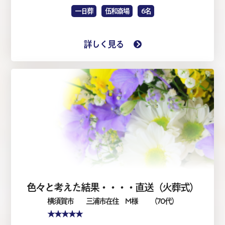
一日葬
伍和斎場
6名
詳しく見る
色々と考えた結果・・・・直送（火葬式）
横須賀市
三浦市在住 M 様
（70代）
★★★★★