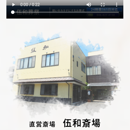
伍和斎場
直営斎場