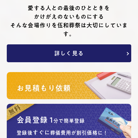
愛する⼈との最後のひとときを
かけがえのないものにする
そんな会場作りを伍和葬祭は⼤切にしていま
す。
詳しく見る
お見積もり依頼
会員登録
1
分で簡単登録
すぐに
登録後
葬儀費用が割引価格に！