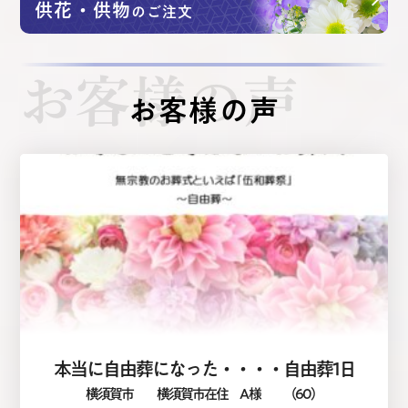
供花・供物
のご注文
お客様の声
お客様の声
本当に自由葬になった・・・・自由葬1日
横須賀市
横須賀市在住 A 様
（60）