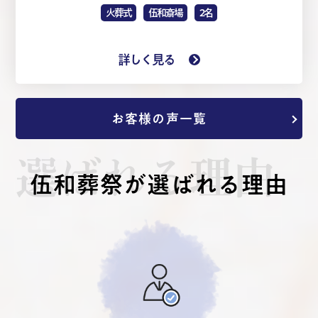
火葬式
伍和斎場
2名
詳しく見る
お客様の声一覧
選ばれる理由
伍和葬祭が選ばれる理由