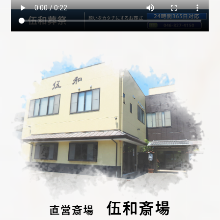
伍和斎場
直営斎場