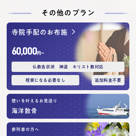
その他のプラン
寺院手配のお布施
60,000
円〜
仏教各宗派 神道 キリスト教対応
檀家になる必要なし
追加料⾦不要
想いを叶えるお見送り
海洋散⾻
参列者の方へ