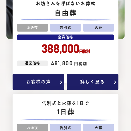
お坊さんを呼ばないお葬式
⾃由葬
お通夜
告別式
火葬
会員価格
388,000
円税別
481,800
通常価格
円税別
お客様の声
詳しく見る
告別式と⽕葬を1⽇で
1日葬
お通夜
告別式
火葬