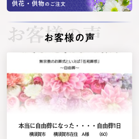
供花・供物
のご注文
お客様の声
お客様の声
本当に自由葬になった・・・・自由葬1日
横須賀市
横須賀市在住 A 様
（60）