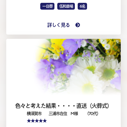
一日葬
伍和斎場
6名
詳しく見る
色々と考えた結果・・・・直送（火葬式）
横須賀市
三浦市在住 M 様
（70代）
★★★★★