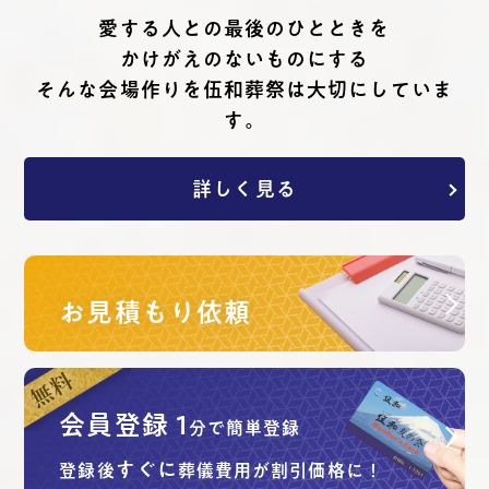
愛する⼈との最後のひとときを
かけがえのないものにする
そんな会場作りを伍和葬祭は⼤切にしていま
す。
詳しく見る
お見積もり依頼
会員登録
1
分で簡単登録
すぐに
登録後
葬儀費用が割引価格に！