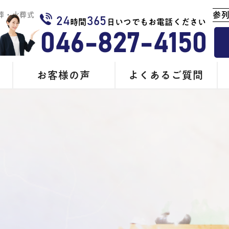
参
葬・火葬式
24
365
時間
日いつでもお電話ください
046-827-4150
お客様の声
よくあるご質問