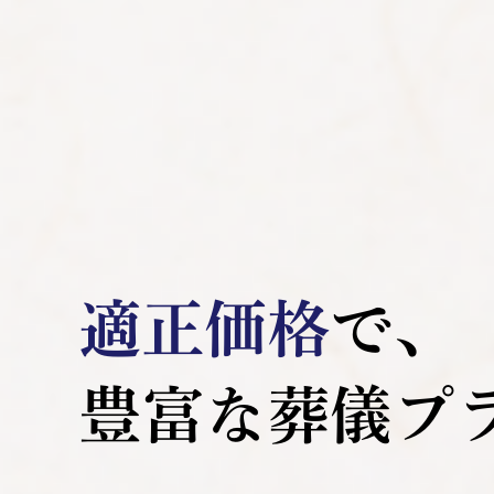
適正価格
で､
豊富な葬儀プ